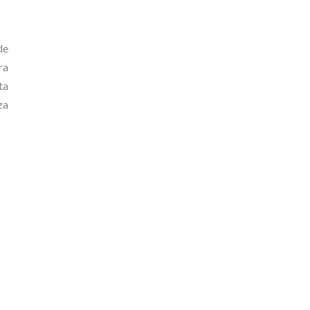
de
ra
ta
za